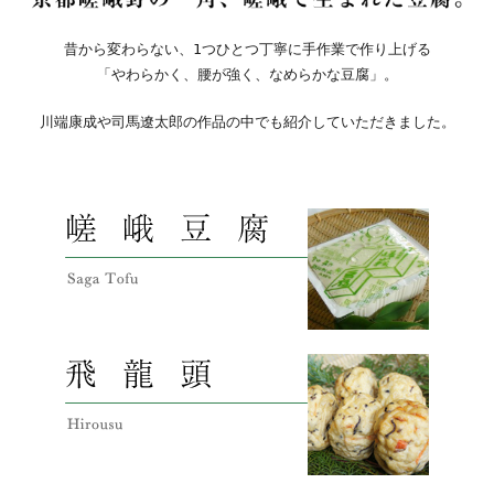
阪急百貨店
昔から変わらない、1つひとつ丁寧に手作業で作り上げる
飛龍頭販売のお知らせ(6月)
「やわらかく、腰が強く、なめらかな豆腐」。
2026/06/06
阪急キッチンエール
川端康成や司馬遼太郎の作品の中でも紹介していただきました。
夏季商品販売のお知らせ
2026/05/28
大丸 京都店
商品販売のお知らせ(5月)
2026/05/15
阪急百貨店
夏季商品販売のお知らせ
2026/05/15
大阪タカシマヤ 味百選
飛龍頭販売のお知らせ(5月)
2026/05/04
阪急キッチンエール